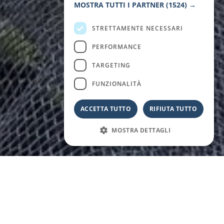
MOSTRA TUTTI I PARTNER
(1524) →
STRETTAMENTE NECESSARI
PERFORMANCE
TARGETING
FUNZIONALITÀ
ACCETTA TUTTO
RIFIUTA TUTTO
MOSTRA DETTAGLI
DALLE COLLINE AL TUO PIATTO: SCOPRI IL SAPORE
DELL'OLIO ABRUZZESE CON I CONSIGLI DI CHI TI