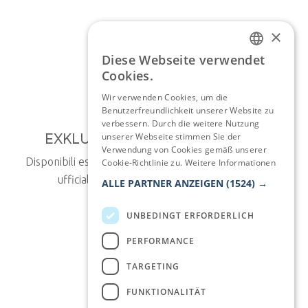
×
Diese Webseite verwendet
ITALIAN
Cookies.
ENGLISH
Wir verwenden Cookies, um die
Benutzerfreundlichkeit unserer Website zu
GERMAN
verbessern. Durch die weitere Nutzung
EXKLUSIVE ANGEBOTE
unserer Webseite stimmen Sie der
FRENCH
Verwendung von Cookies gemäß unserer
Disponibili esclusivamente sul nostro sito
Cookie-Richtlinie zu.
Weitere Informationen
ufficiale alla migliore tariffa
ALLE PARTNER ANZEIGEN
(1524) →
UNBEDINGT ERFORDERLICH
PERFORMANCE
TARGETING
FUNKTIONALITÄT