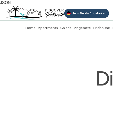
JSON
Buchen
Fordern Sie ein Angebot an
Home
Apartments
Galerie
Angebote
Erlebnisse
D