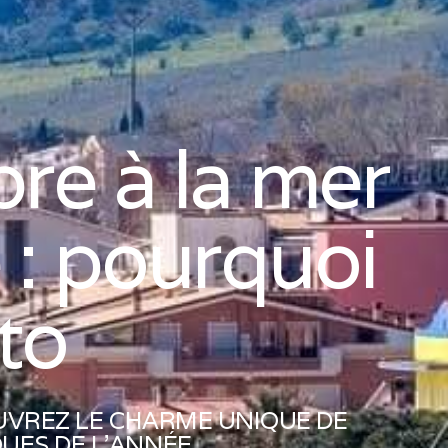
re à la mer
e : pourquoi
to
UVREZ LE CHARME UNIQUE DE
UES DE L'ANNÉE.