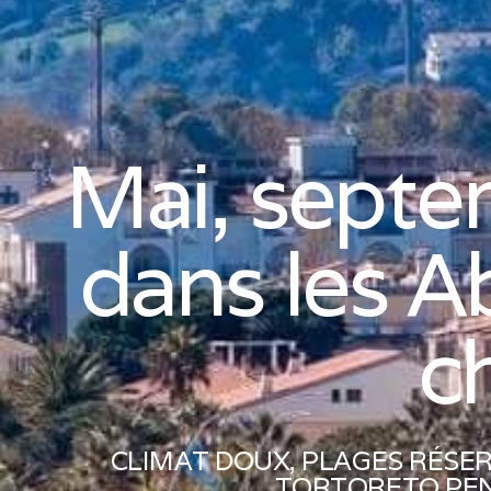
Mai, septe
dans les Ab
c
CLIMAT DOUX, PLAGES RÉSE
TORTORETO PEND