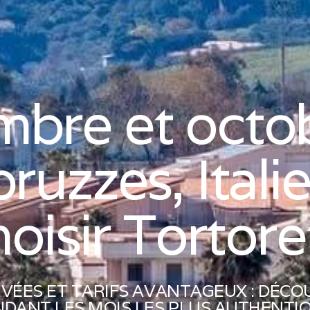
mbre et octob
ruzzes, Itali
hoisir Tortore
RVÉES ET TARIFS AVANTAGEUX : DÉCO
ANT LES MOIS LES PLUS AUTHENTIQ