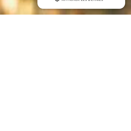
MER TIÈDE, LUMIÈRE DORÉE ET RYTHMES
RÉGÉNÉRANTS : DÉCOUVREZ POURQUOI
SEPTEMBRE EST LE MOMENT PARFAIT POUR
PROFITER DE TORTORETO EN TOUTE DÉTENTE.
Septembre à Tortoreto : le
meilleur mois pour des vacances
tranquilles à la mer en Italie
Beaucoup pensent que les vacances à la mer se