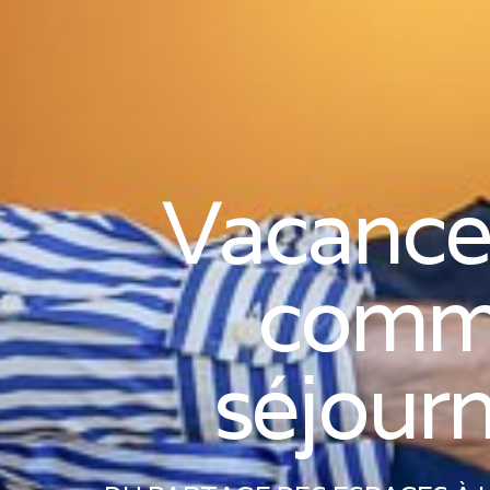
Vacances
comme
séjour