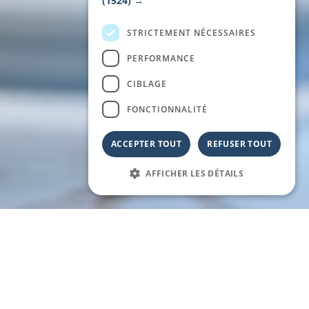
(1524) →
STRICTEMENT NÉCESSAIRES
PERFORMANCE
CIBLAGE
FONCTIONNALITÉ
ACCEPTER TOUT
REFUSER TOUT
AFFICHER LES DÉTAILS
ER DES VACANCES INOUBLIABLES À LA MER