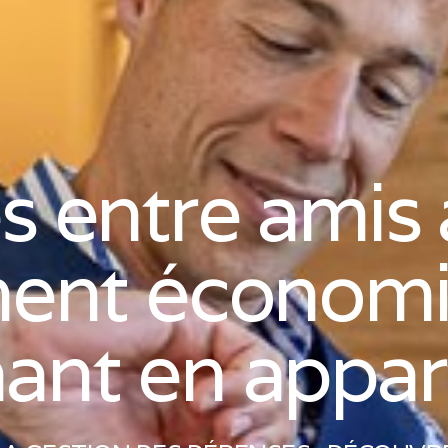
 entre amis à
nt économi
nant en appa