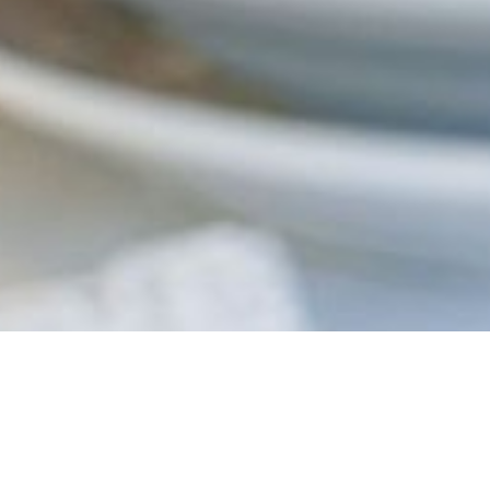
DES DÉPENSES : DÉCOUVREZ COMMENT ORGANIS
SANS DÉPASSER VOTRE BUDGET.